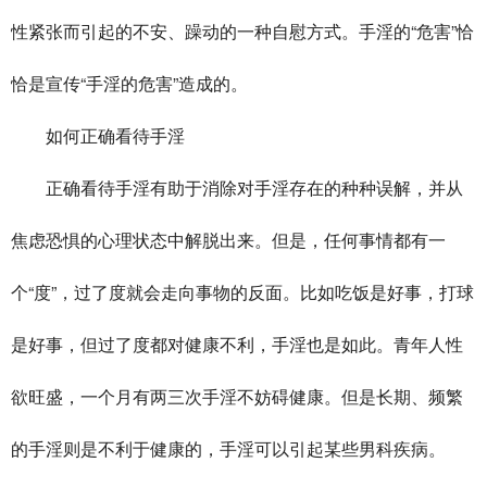
性紧张而引起的不安、躁动的一种自慰方式。手淫的“危害”恰
恰是宣传“手淫的危害”造成的。
如何正确看待手淫
正确看待手淫有助于消除对手淫存在的种种误解，并从
焦虑恐惧的心理状态中解脱出来。但是，任何事情都有一
个“度”，过了度就会走向事物的反面。比如吃饭是好事，打球
是好事，但过了度都对健康不利，手淫也是如此。青年人性
欲旺盛，一个月有两三次手淫不妨碍健康。但是长期、频繁
的手淫则是不利于健康的，手淫可以引起某些男科疾病。