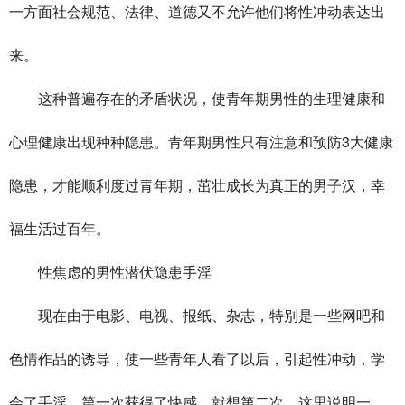
一方面社会规范、法律、道德又不允许他们将性冲动表达出
来。
这种普遍存在的矛盾状况，使青年期男性的生理健康和
心理健康出现种种隐患。青年期男性只有注意和预防3大健康
隐患，才能顺利度过青年期，茁壮成长为真正的男子汉，幸
福生活过百年。
性焦虑的男性潜伏隐患手淫
现在由于电影、电视、报纸、杂志，特别是一些网吧和
色情作品的诱导，使一些青年人看了以后，引起性冲动，学
会了手淫。第一次获得了快感，就想第二次。这里说明一